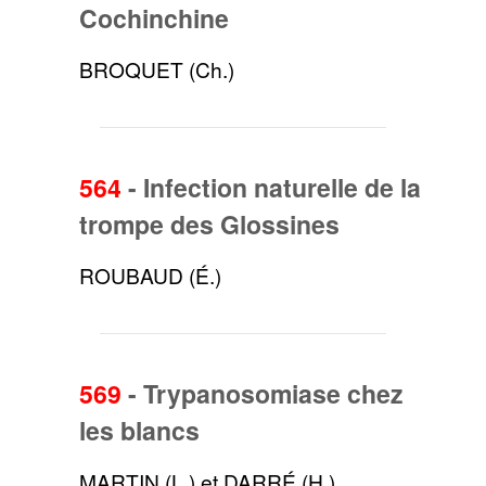
Cochinchine
BROQUET (Ch.)
564
-
Infection naturelle de la
trompe des Glossines
ROUBAUD (É.)
569
-
Trypanosomiase chez
les blancs
MARTIN (L.) et DARRÉ (H.)