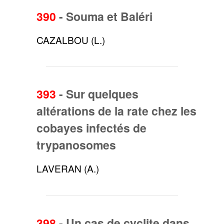
390
-
Souma et Baléri
CAZALBOU (L.)
393
-
Sur quelques
altérations de la rate chez les
cobayes infectés de
trypanosomes
LAVERAN (A.)
398
-
Un cas de cyclite dans