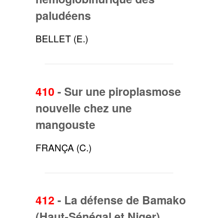
paludéens
BELLET (E.)
410
-
Sur une piroplasmose
nouvelle chez une
mangouste
FRANÇA (C.)
412
-
La défense de Bamako
(Haut-Sénégal et Niger)