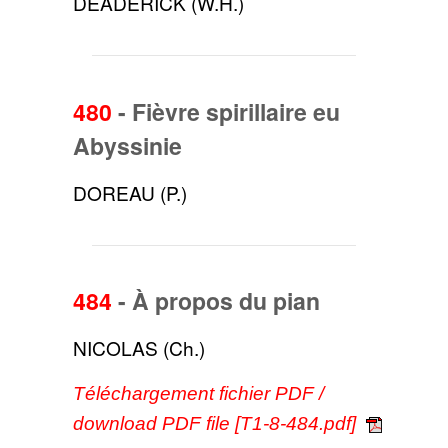
DEADERICK (W.H.)
480
-
Fièvre spirillaire eu
Abyssinie
DOREAU (P.)
484
-
À propos du pian
NICOLAS (Ch.)
Téléchargement fichier PDF /
download PDF file [T1-8-484.pdf]