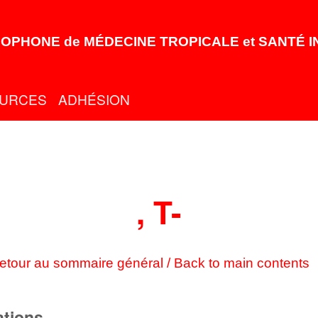
OPHONE de MÉDECINE TROPICALE et SANTÉ 
URCES
ADHÉSION
, T-
etour au sommaire général / Back to main contents
ations