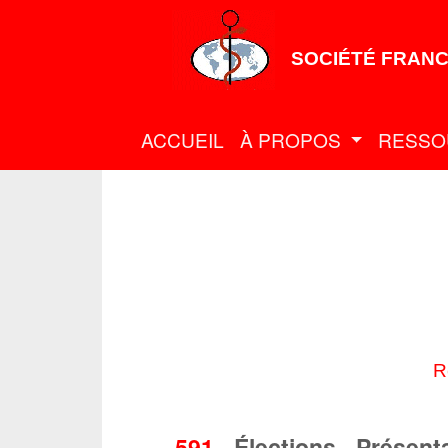
SOCIÉTÉ FRANC
ACCUEIL
À PROPOS
RESSO
R
591
-
Élections - Présent