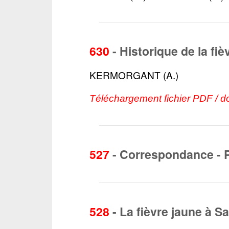
630
-
Historique de la fiè
KERMORGANT (A.)
Téléchargement fichier PDF / d
527
-
Correspondance - 
528
-
La fièvre jaune à S