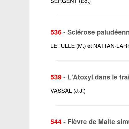
SERGENT (Ed.)
536
-
Sclérose paludéen
LETULLE (M.) et NATTAN-LARR
539
-
L'Atoxyl dans le tr
VASSAL (J.J.)
544
-
Fièvre de Malte sim