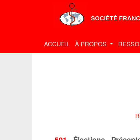
SOCIÉTÉ FRANC
ACCUEIL
À PROPOS
RESSO
R
591
-
Élections - Présent