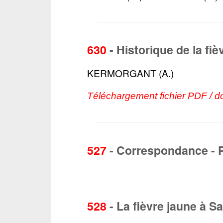
630
-
Historique de la fiè
KERMORGANT (A.)
Téléchargement fichier PDF / d
527
-
Correspondance - 
528
-
La fièvre jaune à S