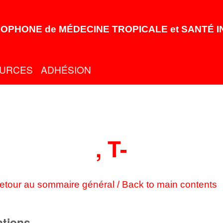
OPHONE de MÉDECINE TROPICALE et SANTÉ 
URCES
ADHÉSION
, T-
etour au sommaire général / Back to main contents
ations