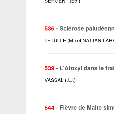
SERGENT (Ed.)
536
-
Sclérose paludéen
LETULLE (M.) et NATTAN-LARR
539
-
L'Atoxyl dans le tr
VASSAL (J.J.)
544
-
Fièvre de Malte sim