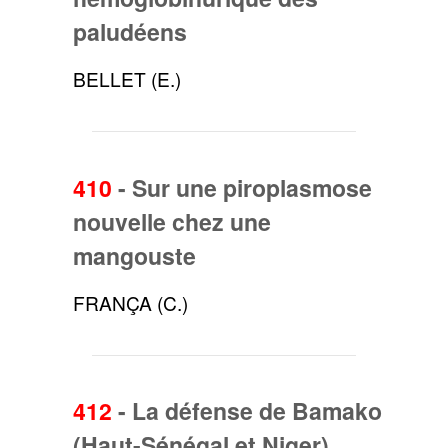
paludéens
BELLET (E.)
410
-
Sur une piroplasmose
nouvelle chez une
mangouste
FRANÇA (C.)
412
-
La défense de Bamako
(Haut-Sénégal et Niger)