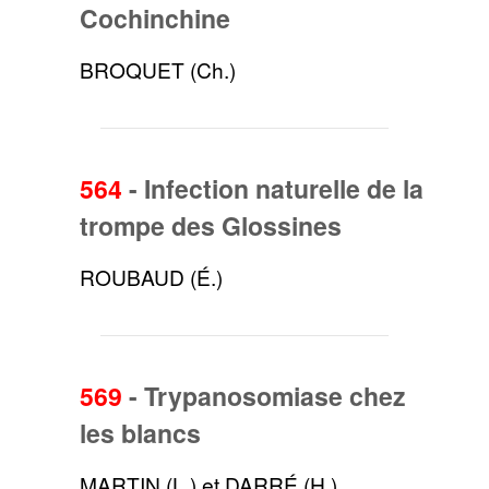
Cochinchine
BROQUET (Ch.)
564
-
Infection naturelle de la
trompe des Glossines
ROUBAUD (É.)
569
-
Trypanosomiase chez
les blancs
MARTIN (L.) et DARRÉ (H.)