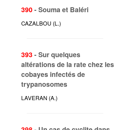
390
-
Souma et Baléri
CAZALBOU (L.)
393
-
Sur quelques
altérations de la rate chez les
cobayes infectés de
trypanosomes
LAVERAN (A.)
398
-
Un cas de cyclite dans