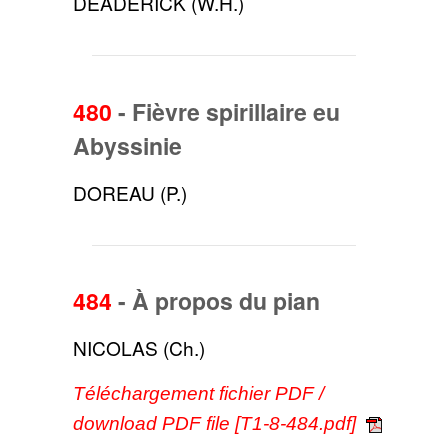
DEADERICK (W.H.)
480
-
Fièvre spirillaire eu
Abyssinie
DOREAU (P.)
484
-
À propos du pian
NICOLAS (Ch.)
Téléchargement fichier PDF /
download PDF file [T1-8-484.pdf]