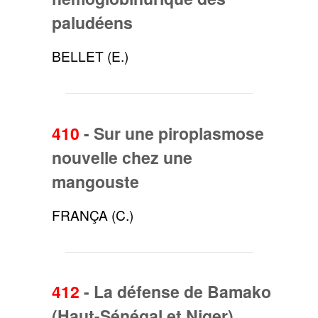
paludéens
BELLET (E.)
410
-
Sur une piroplasmose
nouvelle chez une
mangouste
FRANÇA (C.)
412
-
La défense de Bamako
(Haut-Sénégal et Niger)