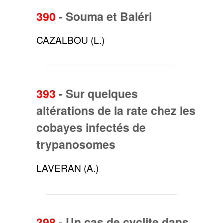
390
-
Souma et Baléri
CAZALBOU (L.)
393
-
Sur quelques
altérations de la rate chez les
cobayes infectés de
trypanosomes
LAVERAN (A.)
398
-
Un cas de cyclite dans