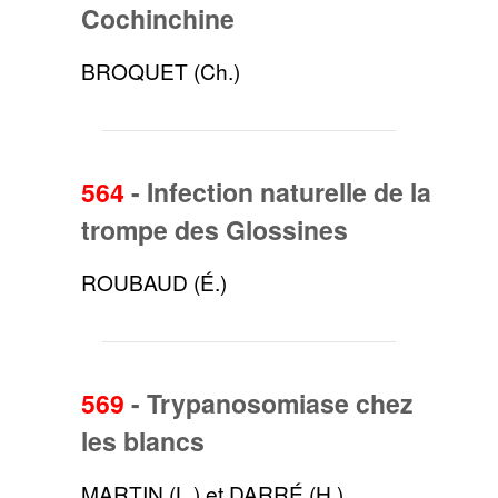
Cochinchine
BROQUET (Ch.)
564
-
Infection naturelle de la
trompe des Glossines
ROUBAUD (É.)
569
-
Trypanosomiase chez
les blancs
MARTIN (L.) et DARRÉ (H.)