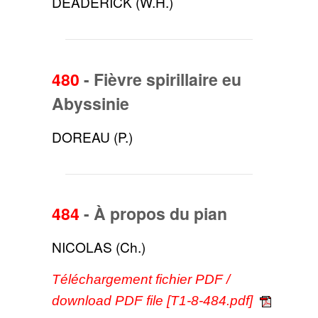
DEADERICK (W.H.)
480
-
Fièvre spirillaire eu
Abyssinie
DOREAU (P.)
484
-
À propos du pian
NICOLAS (Ch.)
Téléchargement fichier PDF /
download PDF file [T1-8-484.pdf]