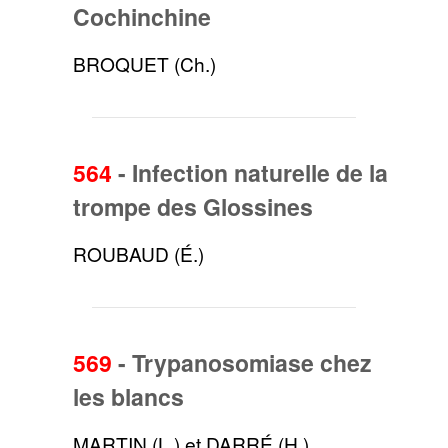
Cochinchine
BROQUET (Ch.)
564
-
Infection naturelle de la
trompe des Glossines
ROUBAUD (É.)
569
-
Trypanosomiase chez
les blancs
MARTIN (L.) et DARRÉ (H.)