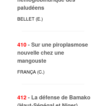
paludéens
BELLET (E.)
410
-
Sur une piroplasmose
nouvelle chez une
mangouste
FRANÇA (C.)
412
-
La défense de Bamako
(Haut-Sénégal et Niger)