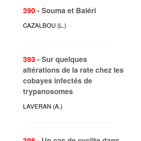
390
-
Souma et Baléri
CAZALBOU (L.)
393
-
Sur quelques
altérations de la rate chez les
cobayes infectés de
trypanosomes
LAVERAN (A.)
398
-
Un cas de cyclite dans