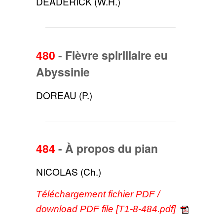
DEADERICK (W.H.)
480
-
Fièvre spirillaire eu
Abyssinie
DOREAU (P.)
484
-
À propos du pian
NICOLAS (Ch.)
Téléchargement fichier PDF /
download PDF file [T1-8-484.pdf]