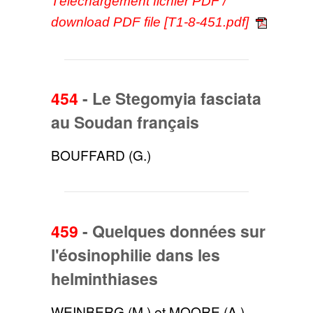
Téléchargement fichier PDF /
download PDF file [T1-8-451.pdf]
454
-
Le Stegomyia fasciata
au Soudan français
BOUFFARD (G.)
459
-
Quelques données sur
l'éosinophilie dans les
helminthiases
WEINBERG (M.) et MOORE (A.)