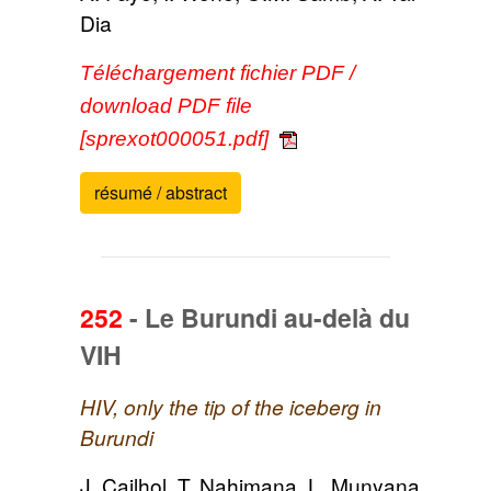
Dia
Téléchargement fichier PDF /
download PDF file
[sprexot000051.pdf]
résumé / abstract
252
-
Le Burundi au-delà du
VIH
HIV, only the tip of the iceberg in
Burundi
J. Cailhol, T. Nahimana, L. Munyana,