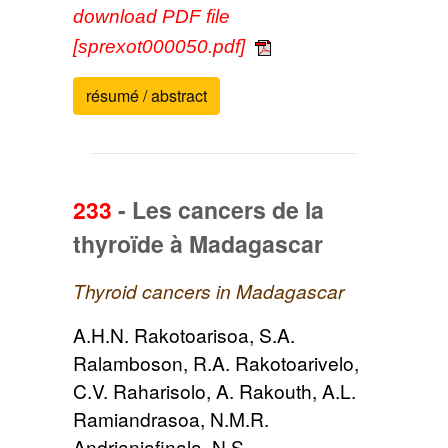
download PDF file
[sprexot000050.pdf]
résumé / abstract
233
-
Les cancers de la
thyroïde à Madagascar
Thyroid cancers in Madagascar
A.H.N. Rakotoarisoa, S.A.
Ralamboson, R.A. Rakotoarivelo,
C.V. Raharisolo, A. Rakouth, A.L.
Ramiandrasoa, N.M.R.
Andrianjafinala, N.S.