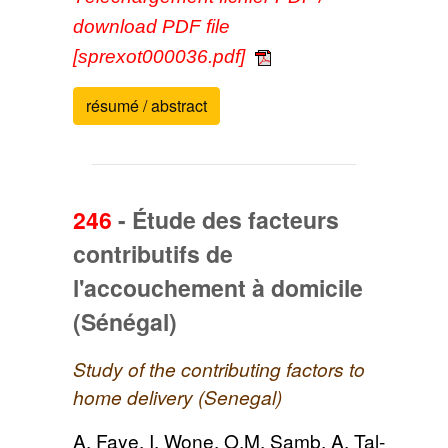
download PDF file
[sprexot000036.pdf]
résumé / abstract
246
-
Étude des facteurs
contributifs de
l'accouchement à domicile
(Sénégal)
Study of the contributing factors to
home delivery (Senegal)
A. Faye, I. Wone, O.M. Samb, A. Tal-