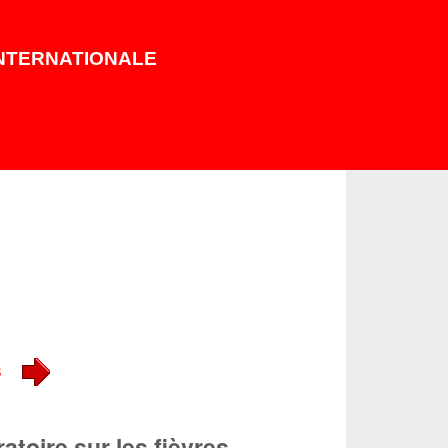
INTERNATIONALE
s
toire sur les fièvres