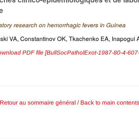
e
ratory research on hemorrhagic fevers in Guinea
nski VA, Constantinov OK, Tkachenko EA, Inapogui A
download PDF file [BullSocPatholExot-1987-80-4-60
Retour au sommaire général / Back to main content