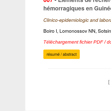
hémorragiques en Guiné
Clinico-epidemiologic and labo
Boiro I, Lomonossov NN, Sotsi
Téléchargement fichier PDF / 
résumé / abstract
[