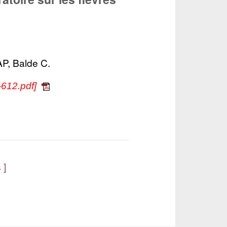
P, Balde C.
7-612.pdf]
]
s