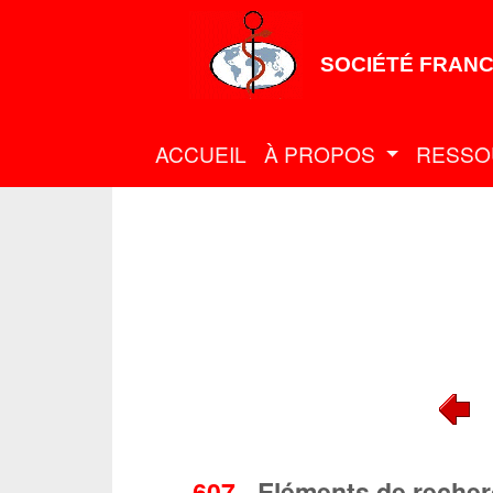
SOCIÉTÉ FRANC
ACCUEIL
À PROPOS
RESSO
607
-
Eléments de recherc