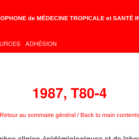
OPHONE de MÉDECINE TROPICALE et SANTÉ 
URCES
ADHÉSION
1987, T80-4
Retour au sommaire général / Back to main content
hes clinico-épidémiologiques et de labora