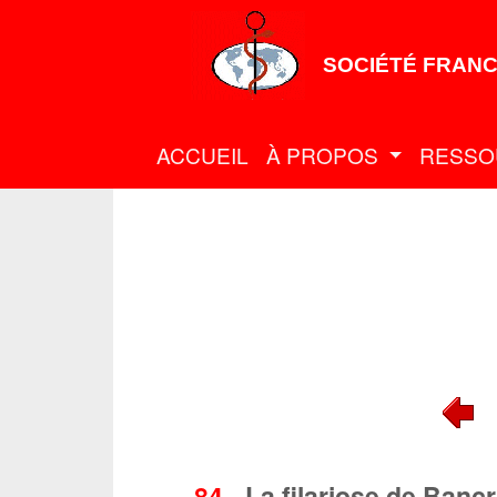
SOCIÉTÉ FRANC
ACCUEIL
À PROPOS
RESSO
84
-
La filariose de Banc