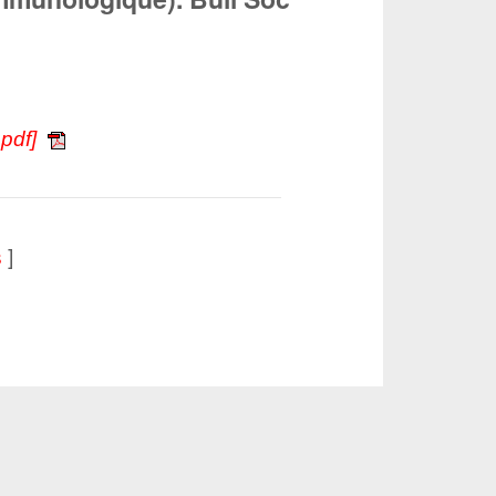
.pdf]
]
s