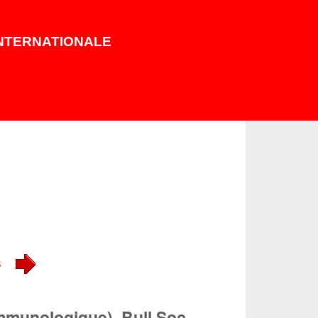
INTERNATIONALE
s
immunologique). Bull Soc