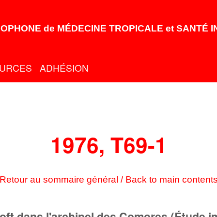
OPHONE de MÉDECINE TROPICALE et SANTÉ 
URCES
ADHÉSION
1976, T69-1
Retour au sommaire général / Back to main content
roft dans l'archipel des Comores (Étude 