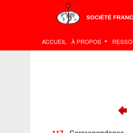
SOCIÉTÉ FRANC
ACCUEIL
À PROPOS
RESSO
117
-
Correspondance