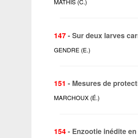
MATHIS (C.)
147
-
Sur deux larves ca
GENDRE (E.)
151
-
Mesures de protecti
MARCHOUX (É.)
154
-
Enzootie inédite en