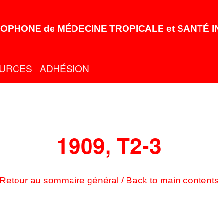
OPHONE de MÉDECINE TROPICALE et SANTÉ 
URCES
ADHÉSION
1909, T2-3
Retour au sommaire général / Back to main content