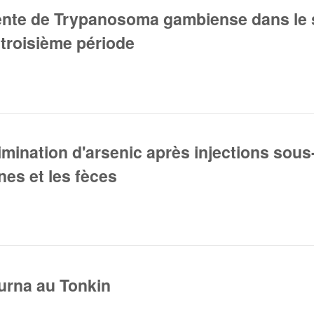
ente de Trypanosoma gambiense dans le s
troisième période
imination d'arsenic après injections sous
nes et les fèces
turna au Tonkin