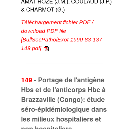
AMAT-ROZE (J.M.), COULAUD (J.P.)
& CHARMOT (G.)
Téléchargement fichier PDF /
download PDF file
[BullSocPatholExot-1990-83-137-
148.pdf]
149
-
Portage de l'antigène
Hbs et de l'anticorps Hbc à
Brazzaville (Congo): étude
séro-épidémiologique dans
les milieux hospitaliers et
non hospitaliers.