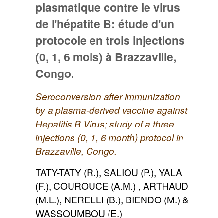
plasmatique contre le virus
de l'hépatite B: étude d'un
protocole en trois injections
(0, 1, 6 mois) à Brazzaville,
Congo.
Seroconversion after immunization
by a plasma-derived vaccine against
Hepatitis B Virus; study of a three
injections (0, 1, 6 month) protocol in
Brazzaville, Congo.
TATY-TATY (R.), SALIOU (P.), YALA
(F.), COUROUCE (A.M.) , ARTHAUD
(M.L.), NERELLI (B.), BIENDO (M.) &
WASSOUMBOU (E.)