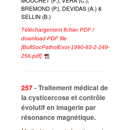
MOUCHET (F.), VERA (C.),
BREMOND (P.), DEVIDAS (A.) &
SELLIN (B.)
Téléchargement fichier PDF /
download PDF file
[BullSocPatholExot-1990-83-2-249-
256.pdf]
257
-
Traitement médical de
la cysticercose et contrôle
évolutif en imagerie par
résonance magnétique.