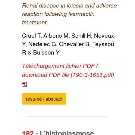
Renal disease in loiasis and adverse
reaction following ivermectin
treatment.
Cruel T, Arborio M, Schill H, Neveux
Y, Nedelec G, Chevalier B, Teyssou
R & Buisson Y
Téléchargement fichier PDF /
download PDF file [T90-3-1651.pdf]
résumé / abstract
182
-
L'histoplasmose