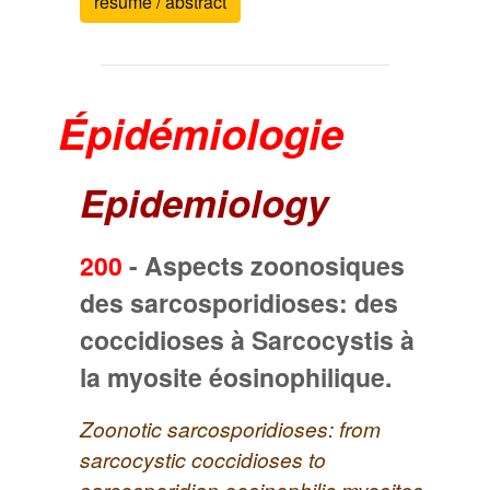
résumé / abstract
Épidémiologie
Epidemiology
200
-
Aspects zoonosiques
des sarcosporidioses: des
coccidioses à Sarcocystis à
la myosite éosinophilique.
Zoonotic sarcosporidioses: from
sarcocystic coccidioses to
sarcosporidian eosinophilic myosites.