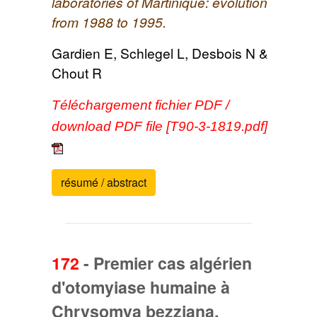
laboratories of Martinique: evolution
from 1988 to 1995.
Gardien E, Schlegel L, Desbois N &
Chout R
Téléchargement fichier PDF /
download PDF file [T90-3-1819.pdf]
résumé / abstract
172
-
Premier cas algérien
d'otomyiase humaine à
Chrysomya bezziana.