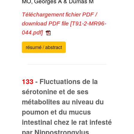
MO, Georges A & Dumas M
Téléchargement fichier PDF /
download PDF file [T91-2-MR96-
044.pdf]
résumé / abstract
133
-
Fluctuations de la
sérotonine et de ses
métabolites au niveau du
poumon et du mucus
intestinal chez le rat infesté
par Nippostrongylus