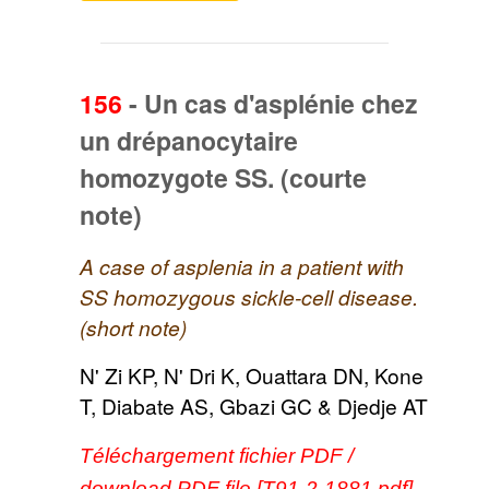
156
-
Un cas d'asplénie chez
un drépanocytaire
homozygote SS. (courte
note)
A case of asplenia in a patient with
SS homozygous sickle-cell disease.
(short note)
N' Zi KP, N' Dri K, Ouattara DN, Kone
T, Diabate AS, Gbazi GC & Djedje AT
Téléchargement fichier PDF /
download PDF file [T91-2-1881.pdf]