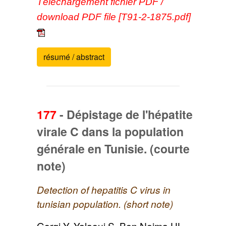
Téléchargement fichier PDF /
download PDF file [T91-2-1875.pdf]
résumé / abstract
177
-
Dépistage de l'hépatite
virale C dans la population
générale en Tunisie. (courte
note)
Detection of hepatitis C virus in
tunisian population. (short note)
Gorgi Y, Yalaoui S, Ben Nejma HL,