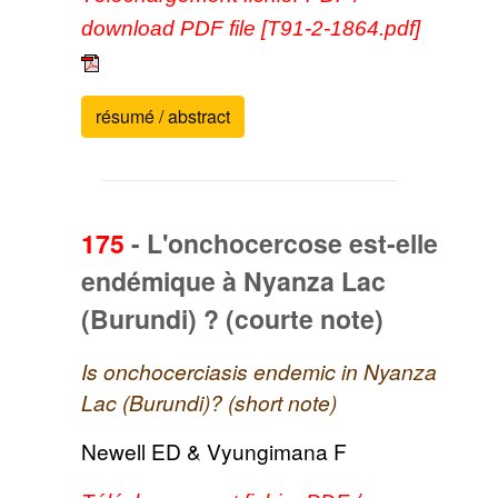
download PDF file [T91-2-1864.pdf]
résumé / abstract
175
-
L'onchocercose est-elle
endémique à Nyanza Lac
(Burundi) ? (courte note)
Is onchocerciasis endemic in Nyanza
Lac (Burundi)? (short note)
Newell ED & Vyungimana F