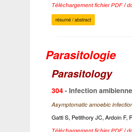
Téléchargement fichier PDF / d
résumé / abstract
Parasitologie
Parasitology
304
-
Infection amibienn
Asymptomatic amoebic infection
Gatti S, Petithory JC, Ardoin F,
Téléchargement fichier PDF / d