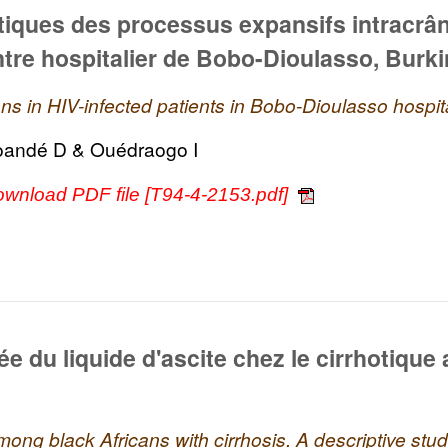
iques des processus expansifs intracrân
entre hospitalier de Bobo-Dioulasso, Burk
ns in HIV-infected patients in Bobo-Dioulasso hospit
oandé D & Ouédraogo I
ownload PDF file [T94-4-2153.pdf]
e du liquide d'ascite chez le cirrhotique 
ong black Africans with cirrhosis. A descriptive stu