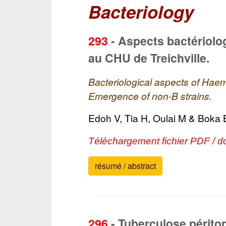
Bacteriology
293
-
Aspects bactériolo
au CHU de Treichville.
Bacteriological aspects of Haemo
Emergence of non-B strains.
Edoh V, Tia H, Oulai M & Boka 
Téléchargement fichier PDF / d
résumé / abstract
296
-
Tuberculose péritoné