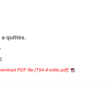
a quittés.
y
PE
ownload PDF file [T94-4-edito.pdf]