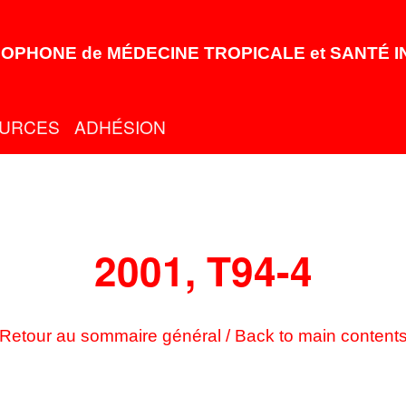
OPHONE de MÉDECINE TROPICALE et SANTÉ 
URCES
ADHÉSION
2001, T94-4
Retour au sommaire général / Back to main content