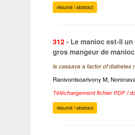
résumé / abstract
312
-
Le manioc est-il un
gros mangeur de manioc 
Is cassava a factor of diabetes
Ranivontsoarivony M, Noronav
Téléchargement fichier PDF / d
résumé / abstract