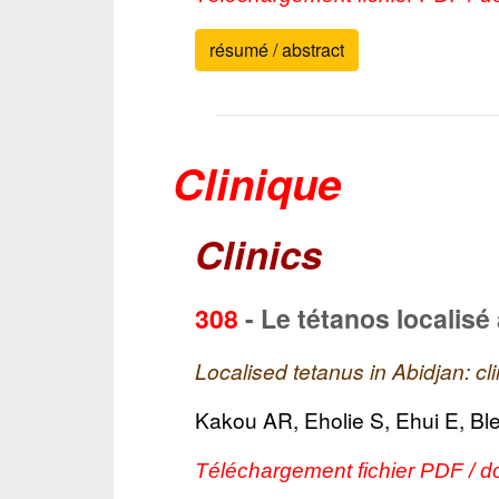
résumé / abstract
Clinique
Clinics
308
-
Le tétanos localisé 
Localised tetanus in Abidjan: cl
Kakou AR, Eholie S, Ehui E, Bl
Téléchargement fichier PDF / d