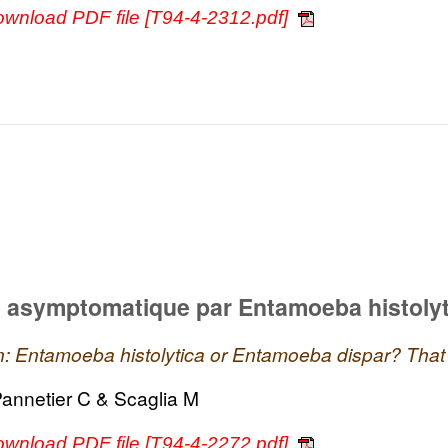
ownload PDF file [T94-4-2312.pdf]
e asymptomatique par Entamoeba histoly
: Entamoeba histolytica or Entamoeba dispar? That i
 Pannetier C & Scaglia M
ownload PDF file [T94-4-2272.pdf]