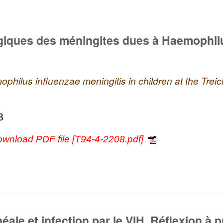
giques des méningites dues à Haemophilu
philus influenzae meningitis in children at the Treich
B
ownload PDF file [T94-4-2208.pdf]
ale et infection par le VIH. Réflexion à p