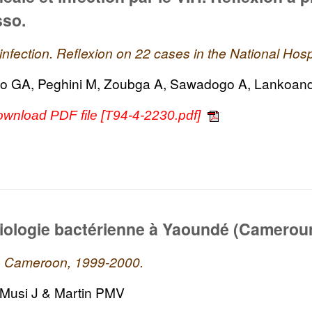
sso.
 infection. Reflexion on 22 cases in the National Hos
bo GA, Peghini M, Zoubga A, Sawadogo A, Lankoand
ownload PDF file [T94-4-2230.pdf]
tiologie bactérienne à Yaoundé (Camerou
é, Cameroon, 1999-2000.
 Musi J & Martin PMV