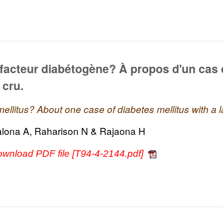
 facteur diabétogène? À propos d'un cas
cru.
 mellitus? About one case of diabetes mellitus with a
alona A, Raharison N & Rajaona H
ownload PDF file [T94-4-2144.pdf]