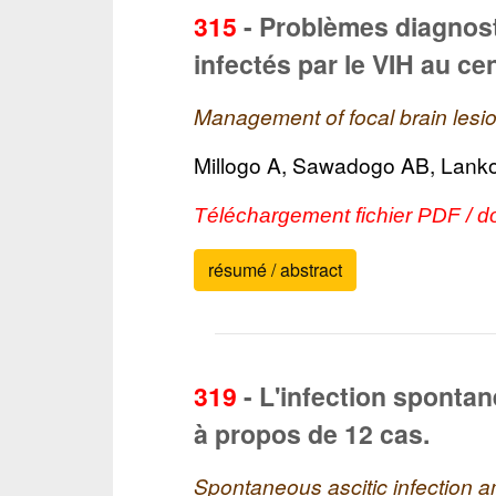
315
-
Problèmes diagnost
infectés par le VIH au c
Management of focal brain lesio
Millogo A, Sawadogo AB, Lank
Téléchargement fichier PDF / d
résumé / abstract
319
-
L'infection spontané
à propos de 12 cas.
Spontaneous ascitic infection am