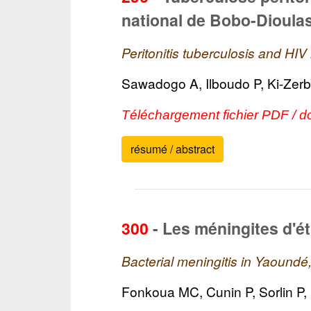
national de Bobo-Dioula
Peritonitis tuberculosis and HIV
Sawadogo A, Ilboudo P, Ki-Zer
Téléchargement fichier PDF / d
résumé / abstract
300
-
Les méningites d'é
Bacterial meningitis in Yaound
Fonkoua MC, Cunin P, Sorlin P,