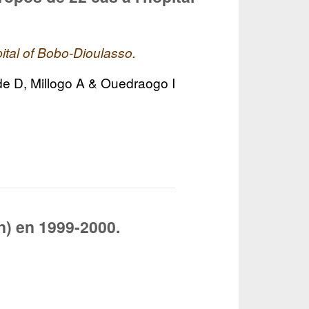
pital of Bobo-Dioulasso.
e D, Millogo A & Ouedraogo I
n) en 1999-2000.