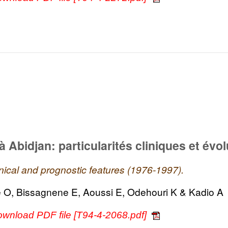
à Abidjan: particularités cliniques et évo
inical and prognostic features (1976-1997).
e O, Bissagnene E, Aoussi E, Odehouri K & Kadio A
ownload PDF file [T94-4-2068.pdf]